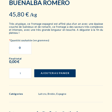
BUENALBA ROMERO
45,80
€
/kg
Très atypique, ce fromage espagnol est affiné plus d’un an avec une épaisse
couche de Saindoux et de romarin, ce fromage a des saveurs très complexes
et intenses, avec une très grande longueur en bouche. A déguster à la fin du
plateau !
*
Quantité souhaitée (en grammes)
Final total
0,00
€
quantité
de
AJOUTER AU PANIER
Buenalba
Romero
Catégories
Lait cru
,
Brebis
,
Espagne