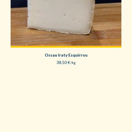
Ossau Iraty Esquirrou
38,50
€
/kg