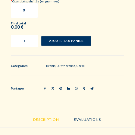
*
Quantité souhaitée (en grammes)
Final total
0,00
€
quantité
de
AJOUTER AU PANIER
BEL
FIURITU
Catégories
Brebis
,
Lait thermisé
,
Corse
Partager
DESCRIPTION
EVALUATIONS 