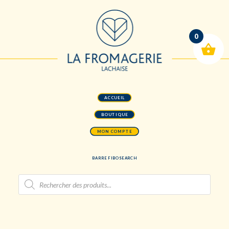
0
ACCUEIL
BOUTIQUE
MON COMPTE
BARRE FIBOSEARCH
Recherche
de
produits